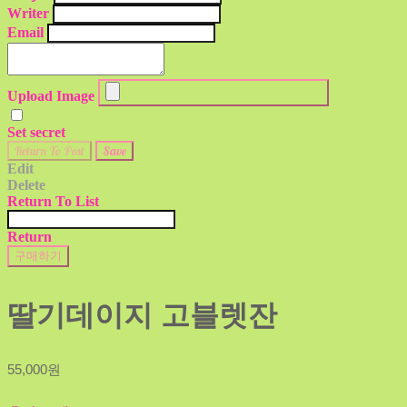
Writer
Email
Upload Image
Set secret
Return To Post
Save
Edit
Delete
Return To List
Return
구매하기
딸기데이지 고블렛잔
55,000원