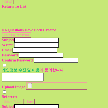
SAVE
Return To List
No Questions Have Been Created.
POST QUESTION
Subject
Writer
Email
Password
Confirm Password
개인정보 수집 및 이용
에 동의합니다.
Upload Image
Set secret
Return To List
Save
Subject