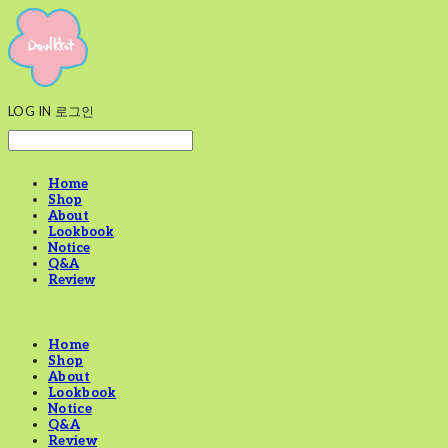
LOG IN
로그인
Home
Shop
About
Lookbook
Notice
Q&A
Review
Home
Shop
About
Lookbook
Notice
Q&A
Review