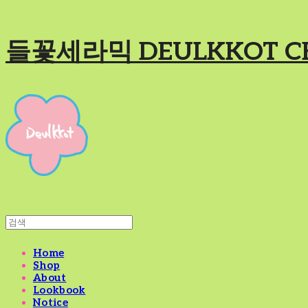
들꽃세라믹 DEULKKOT C
Home
Shop
About
Lookbook
Notice