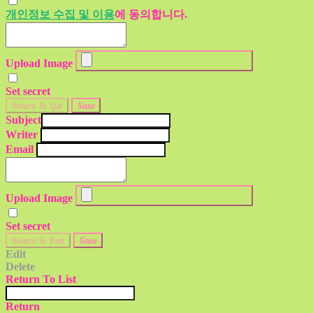
개인정보 수집 및 이용
에 동의합니다.
Upload Image
Set secret
Return To List
Save
Subject
Writer
Email
Upload Image
Set secret
Return To Post
Save
Edit
Delete
Return To List
Return