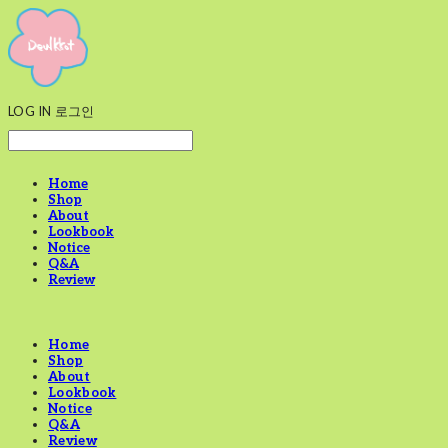
LOG IN
로그인
Home
Shop
About
Lookbook
Notice
Q&A
Review
Home
Shop
About
Lookbook
Notice
Q&A
Review