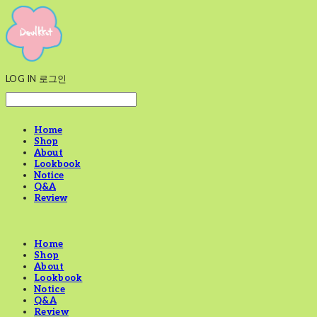
LOG IN
로그인
Home
Shop
About
Lookbook
Notice
Q&A
Review
Home
Shop
About
Lookbook
Notice
Q&A
Review