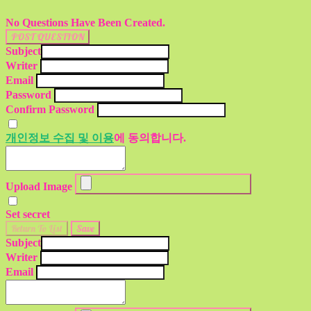
No Questions Have Been Created.
POST QUESTION
Subject
Writer
Email
Password
Confirm Password
개인정보 수집 및 이용
에 동의합니다.
Upload Image
Set secret
Return To List
Save
Subject
Writer
Email