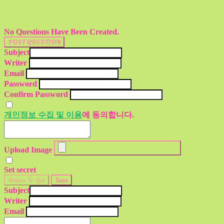
No Questions Have Been Created.
POST QUESTION
Subject
Writer
Email
Password
Confirm Password
개인정보 수집 및 이용
에 동의합니다.
Upload Image
Set secret
Return To List
Save
Subject
Writer
Email