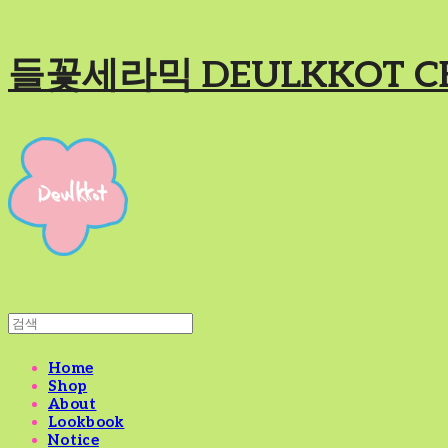
들꽃세라믹 DEULKKOT C
Home
Shop
About
Lookbook
Notice