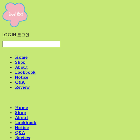
LOG IN
로그인
Home
Shop
About
Lookbook
Notice
Q&A
Review
Home
Shop
About
Lookbook
Notice
Q&A
Review