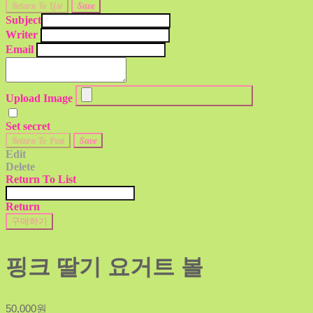
Return To List
Save
Subject
Writer
Email
Upload Image
Set secret
Return To Post
Save
Edit
Delete
Return To List
Return
구매하기
핑크 딸기 요거트 볼
50,000원