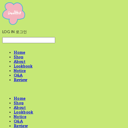
LOG IN
로그인
Home
Shop
About
Lookbook
Notice
Q&A
Review
Home
Shop
About
Lookbook
Notice
Q&A
Review