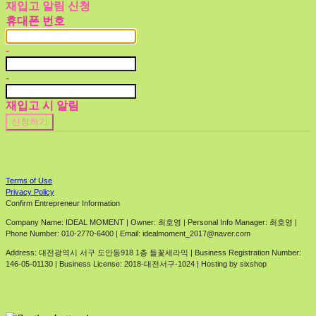
재입고 알림 신청
휴대폰 번호
-
-
재입고 시 알림
신청하기
Terms of Use
Privacy Policy
Confirm Entrepreneur Information
Company Name: IDEAL MOMENT | Owner: 최호영 | Personal Info Manager: 최호영 |
Phone Number: 010-2770-6400 | Email: idealmoment_2017@naver.com
Address: 대전광역시 서구 도안동918 1층 들꽃세라믹 | Business Registration Number:
146-05-01130
| Business License:
2018-대전서구-1024
| Hosting by sixshop