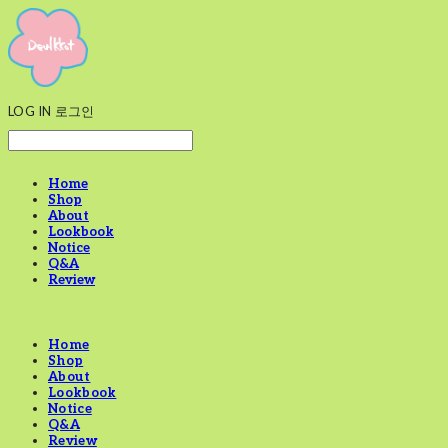
LOG IN
로그인
Home
Shop
About
Lookbook
Notice
Q&A
Review
Home
Shop
About
Lookbook
Notice
Q&A
Review