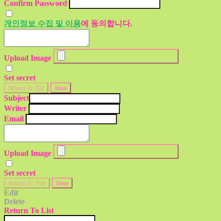
Confirm Password
개인정보 수집 및 이용
에 동의합니다.
Upload Image
Set secret
Return To List
Save
Subject
Writer
Email
Upload Image
Set secret
Return To Post
Save
Edit
Delete
Return To List