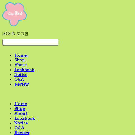
LOG IN
로그인
Home
Shop
About
Lookbook
Notice
Q&A
Review
Home
Shop
About
Lookbook
Notice
Q&A
Review