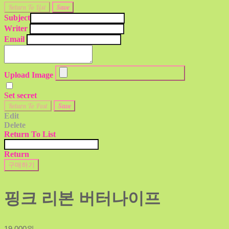
Return To List
Save
Subject
Writer
Email
Upload Image
Set secret
Return To Post
Save
Edit
Delete
Return To List
Return
구매하기
핑크 리본 버터나이프
19,000원