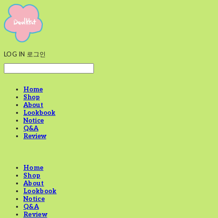
LOG IN
로그인
Home
Shop
About
Lookbook
Notice
Q&A
Review
Home
Shop
About
Lookbook
Notice
Q&A
Review