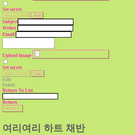
Set secret
Return To List
Save
Subject
Writer
Email
Upload Image
Set secret
Return To Post
Save
Edit
Delete
Return To List
Return
구매하기
여리여리 하트 채반