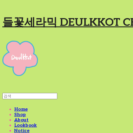
들꽃세라믹 DEULKKOT C
Home
Shop
About
Lookbook
Notice