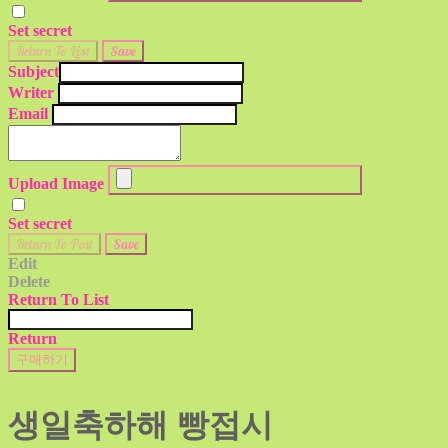
Set secret
Return To List
Save
Subject
Writer
Email
Upload Image
Set secret
Return To Post
Save
Edit
Delete
Return To List
Return
구매하기
생일축하해 빵접시