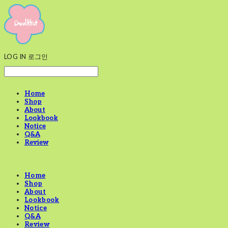
LOG IN
로그인
Home
Shop
About
Lookbook
Notice
Q&A
Review
Home
Shop
About
Lookbook
Notice
Q&A
Review