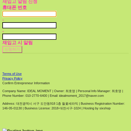
재입고 알림 신청
휴대폰 번호
-
-
재입고 시 알림
신청하기
Terms of Use
Privacy Policy
Confirm Entrepreneur Information
Company Name: IDEAL MOMENT | Owner: 최호영 | Personal Info Manager: 최호영 |
Phone Number: 010-2770-6400 | Email: idealmoment_2017@naver.com
Address: 대전광역시 서구 도안동918 1층 들꽃세라믹 | Business Registration Number:
146-05-01130
| Business License:
2018-대전서구-1024
| Hosting by sixshop